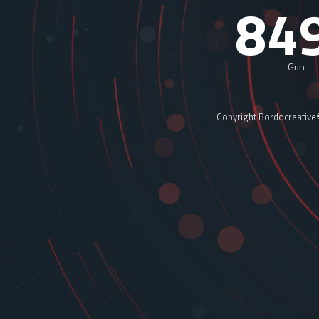
84
Gün
Copyright Bordocreative© 2